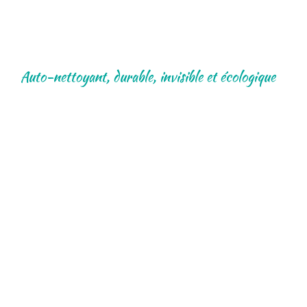
nano terrasse
béton
Auto-nettoyant, durable, invisible et écologique
Protégez vos Surfaces contre les Saletés et les
Microbes grace à nos produits de protection
nano technologie