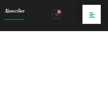
Nanocline
0