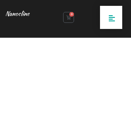
Nanocline
0