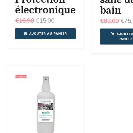
électronique
bain
€
16,90
€
15,00
€
82,00
€
75
AJOUTER AU PANIER
AJOUTER
PANIER
Promo !