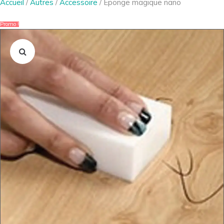
Accueil
/
Autres
/
Accessoire
/ Eponge magique nano
Promo !