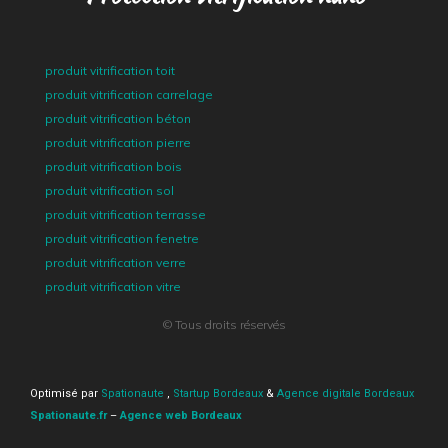
produit vitrification toit
produit vitrification carrelage
produit vitrification béton
produit vitrification pierre
produit vitrification bois
produit vitrification sol
produit vitrification terrasse
produit vitrification fenetre
produit vitrification verre
produit vitrification vitre
© Tous droits réservés
Optimisé par
Spationaute
,
Startup Bordeaux
&
Agence digitale Bordeaux
Spationaute.fr
–
Agence web Bordeaux