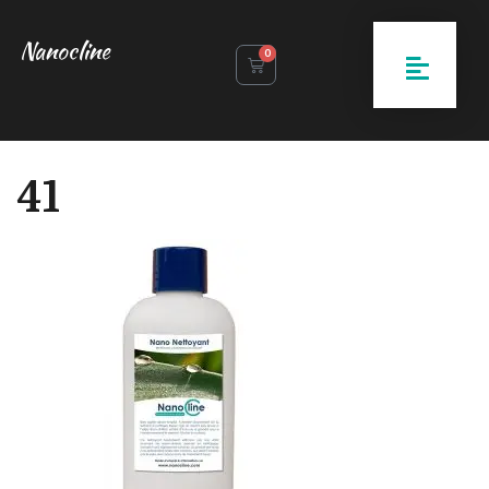
Nanocline
0
41