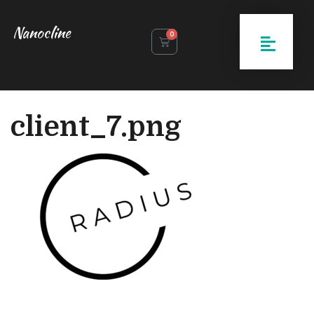
Nanocline
0
client_7.png