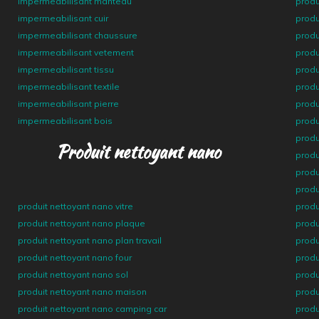
impermeabilisant manteau
produ
impermeabilisant cuir
produ
impermeabilisant chaussure
produ
impermeabilisant vetement
produ
impermeabilisant tissu
produ
impermeabilisant textile
produ
impermeabilisant pierre
produ
impermeabilisant bois
produ
produ
Produit nettoyant nano
produ
produ
produ
produit nettoyant nano vitre
produ
produit nettoyant nano plaque
produ
produit nettoyant nano plan travail
produ
produit nettoyant nano four
produ
produit nettoyant nano sol
produ
produit nettoyant nano maison
produ
produit nettoyant nano camping car
produ