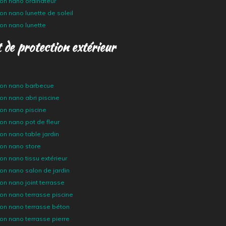
ion nano ordinateur
ion nano lunette de soleil
ion nano lunette
 de protection extérieur
tion nano barbecue
ion nano abri piscine
ion nano piscine
ion nano pot de fleur
ion nano table jardin
ion nano store
ion nano tissu extérieur
ion nano salon de jardin
ion nano joint terrasse
ion nano terrasse piscine
ion nano terrasse béton
ion nano terrasse pierre