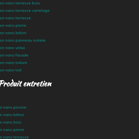
ion nano terrasse bois
ion nano terrasse carrelage
ion nano terrasse
ion nano pierre
tion nano béton
tion nano panneau solaire
ion nano velux
tion nano facade
ion nano toiture
ion nano toit
Produit entretien
en nano piscine
en nano béton
en nano bois
en nano pierre
en nano terrasse