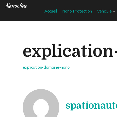
Nanocline
Accueil
Nano Protection
Véhicule
explicatio
explication-domaine-nano
spationaut