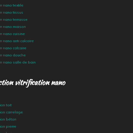
n nano textile
en nano tissus
en nano terrasse
ien nano maison
en nano cuisine
en nano anti calcaire
en nano calcaire
ien nano douche
en nano salle de bain
tion vitrification nano
ion toit
ation carrelage
ation béton
tion pierre