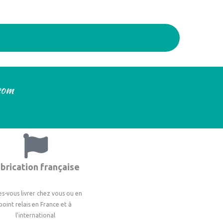
.com
brication française
es-vous livrer chez vous ou en
point relais en France et à
l'international