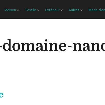
Maison
Textile
Extérieur
Autres
Mode d’em
n-domaine-nan
e