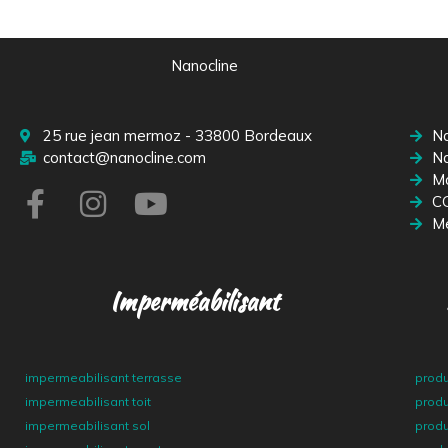
Nanocline
25 rue jean mermoz - 33800 Bordeaux
Na
contact@nanocline.com
Na
M
C
Me
Imperméabilisant
impermeabilisant terrasse
produ
impermeabilisant toit
produ
impermeabilisant sol
produ