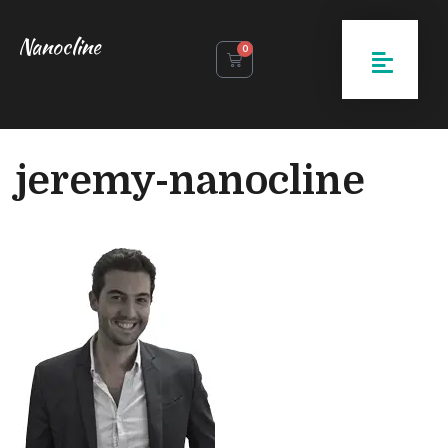
Nanocline
0
jeremy-nanocline