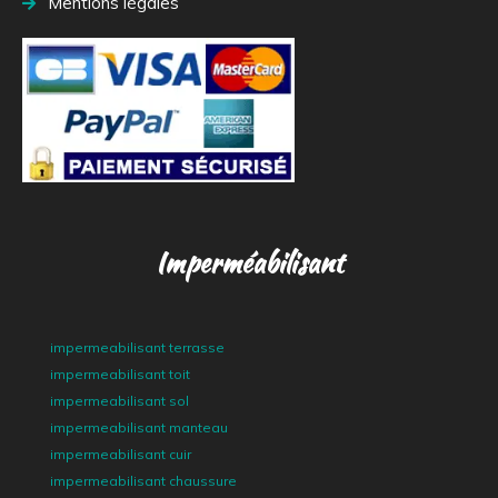
Mentions légales
Imperméabilisant
impermeabilisant terrasse
impermeabilisant toit
impermeabilisant sol
impermeabilisant manteau
impermeabilisant cuir
impermeabilisant chaussure