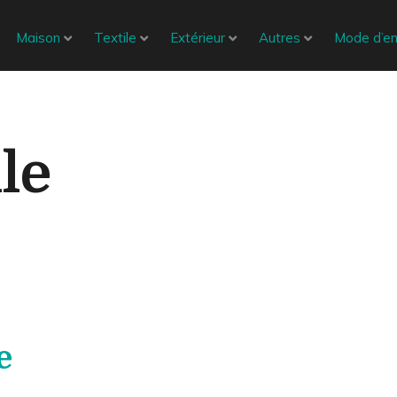
Maison
Textile
Extérieur
Autres
Mode d’em
le
e