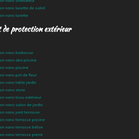
ion nano ordinateur
ion nano lunette de soleil
ion nano lunette
 de protection extérieur
tion nano barbecue
ion nano abri piscine
ion nano piscine
ion nano pot de fleur
ion nano table jardin
ion nano store
ion nano tissu extérieur
ion nano salon de jardin
ion nano joint terrasse
ion nano terrasse piscine
ion nano terrasse béton
ion nano terrasse pierre