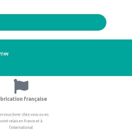
.com
brication française
es-vous livrer chez vous ou en
point relais en France et à
l'international