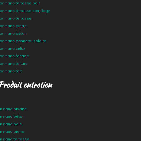
ion nano terrasse bois
ion nano terrasse carrelage
ion nano terrasse
ion nano pierre
tion nano béton
tion nano panneau solaire
ion nano velux
tion nano facade
ion nano toiture
ion nano toit
Produit entretien
en nano piscine
en nano béton
en nano bois
en nano pierre
en nano terrasse