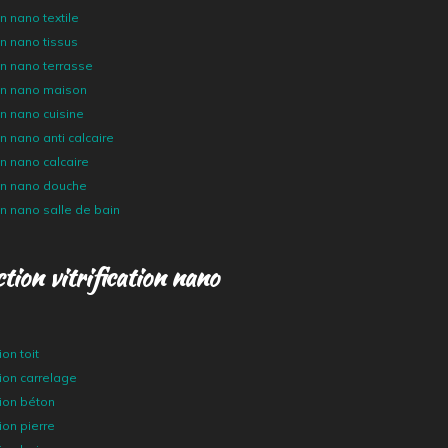
n nano textile
en nano tissus
en nano terrasse
ien nano maison
en nano cuisine
en nano anti calcaire
en nano calcaire
ien nano douche
en nano salle de bain
tion vitrification nano
ion toit
ation carrelage
ation béton
tion pierre