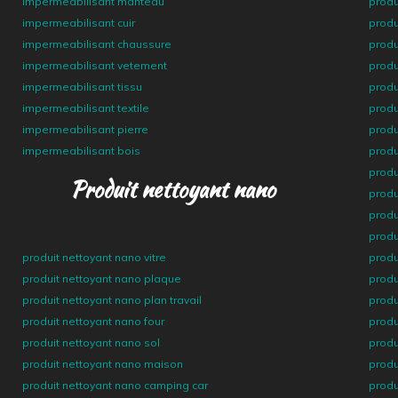
impermeabilisant manteau
produ
impermeabilisant cuir
produ
impermeabilisant chaussure
produ
impermeabilisant vetement
produ
impermeabilisant tissu
produ
impermeabilisant textile
produ
impermeabilisant pierre
produ
impermeabilisant bois
produ
produ
Produit nettoyant nano
produ
produ
produ
produit nettoyant nano vitre
produ
produit nettoyant nano plaque
produ
produit nettoyant nano plan travail
produ
produit nettoyant nano four
produ
produit nettoyant nano sol
produ
produit nettoyant nano maison
produ
produit nettoyant nano camping car
produ