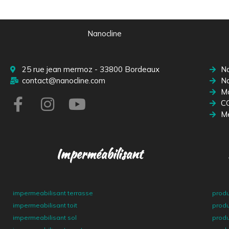
Nanocline
25 rue jean mermoz - 33800 Bordeaux
Na
contact@nanocline.com
Na
M
C
Me
Imperméabilisant
impermeabilisant terrasse
produ
impermeabilisant toit
produ
impermeabilisant sol
produ