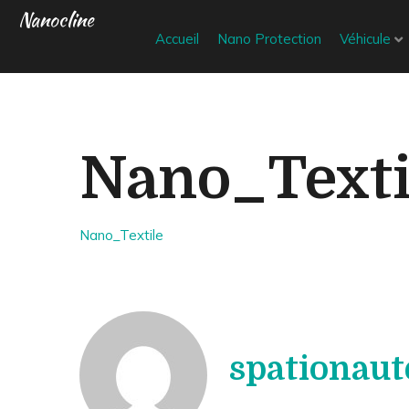
Nanocline
Accueil
Nano Protection
Véhicule
Nano_Texti
Nano_Textile
spationaut