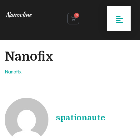
Nanocline
0
Nanofix
Nanofix
spationaute