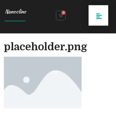
Nanocline
0
placeholder.png