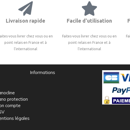
Livraison rapide
Facile d'utilisation
F
aites-vous livrer chez vous ou en
Faites-vous livrer chez vous ou en
Fa
point relais en France et à
point relais en France et à
l'international
l'international
Informations
nocline
no protection
on compte
GV
ntions légales