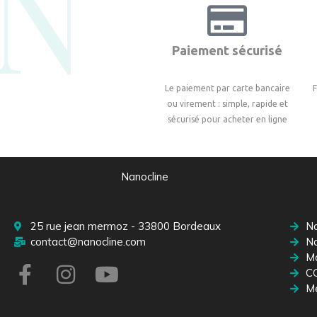
N°
Paiement sécurisé
Le paiement par carte bancaire
F
ou virement : simple, rapide et
sécurisé pour acheter en ligne
Nanocline
25 rue jean mermoz - 33800 Bordeaux
Na
contact@nanocline.com
Na
M
C
Me