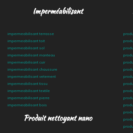
Imperméabilisant
impermeabilisant terrasse
produ
impermeabilisant toit
produ
impermeabilisant sol
produ
impermeabilisant manteau
produ
impermeabilisant cuir
produ
impermeabilisant chaussure
produ
impermeabilisant vetement
produ
impermeabilisant tissu
produ
impermeabilisant textile
produ
impermeabilisant pierre
produ
impermeabilisant bois
produ
produ
Produit nettoyant nano
produ
produ