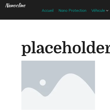
Nanocline
Accueil
Nano Protection
Véhicule
placeholde