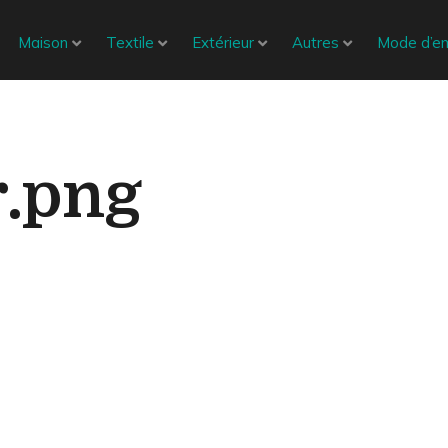
Maison
Textile
Extérieur
Autres
Mode d’em
r.png