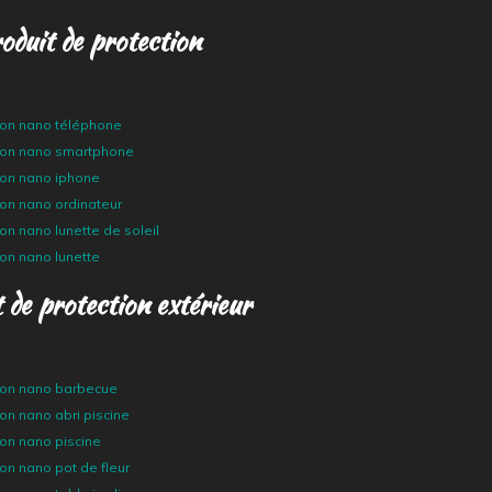
oduit de protection
tion nano téléphone
tion nano smartphone
ion nano iphone
ion nano ordinateur
ion nano lunette de soleil
ion nano lunette
 de protection extérieur
tion nano barbecue
ion nano abri piscine
ion nano piscine
ion nano pot de fleur