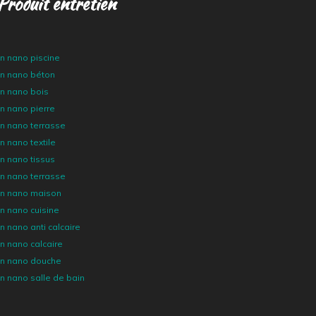
Produit entretien
en nano piscine
en nano béton
en nano bois
en nano pierre
en nano terrasse
n nano textile
en nano tissus
en nano terrasse
ien nano maison
en nano cuisine
en nano anti calcaire
en nano calcaire
ien nano douche
en nano salle de bain