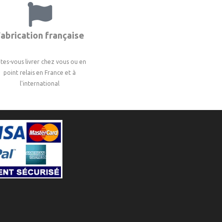
abrication française
ites-vous livrer chez vous ou en
point relais en France et à
l'international